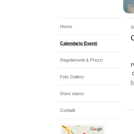
Home
H
C
Calendario Eventi
Regolamenti & Prezzi
P
Foto Gallery
h
Dove siamo
Contatti